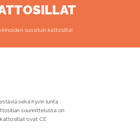
ATTOSILLAT
kinoiden suosituin kattosilta!
kestäviä sekä hyvin lunta
attosillan suunnittelussa on
-kattosillat ovat CE