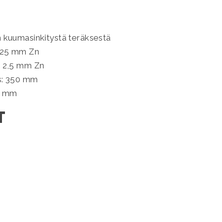
n kuumasinkitystä teräksestä
1,25 mm Zn
li 2,5 mm Zn
ys: 350 mm
00 mm
T