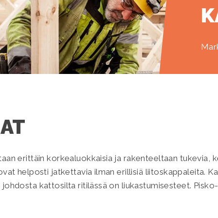
K
Mark
LAT
taan erittäin korkealuokkaisia ja rakenteeltaan tukevia, 
ovat helposti jatkettavia ilman erillisiä liitoskappaleita. K
 johdosta kattosilta ritilässä on liukastumisesteet. Pisko