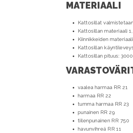
MATERIAALI
Kattosillat valmistetaa
Kattosillan materiaali 
Kiinnikkeiden materiaa
Kattosillan käyntileve
Kattosillan pituus: 30
VARASTOVÄRI
vaalea harmaa RR 21
harmaa RR 22
tumma harmaa RR 23
punainen RR 29
tiilenpunainen RR 750
havunvihreä RR 11