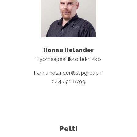
Hannu Helander
Työmaapäällikkö teknikko
hannu.helander
sspgroup.fi
044 491 6799
Pelti