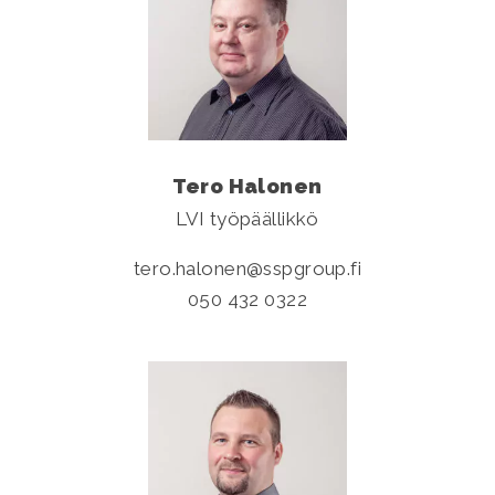
Tero Halonen
LVI työpäällikkö
tero.halonen
sspgroup.fi
050 432 0322