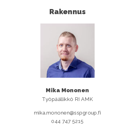
Rakennus
Mika Mononen
Työpäällikkö RI AMK
mika.mononen
sspgroup.fi
044 747 5215