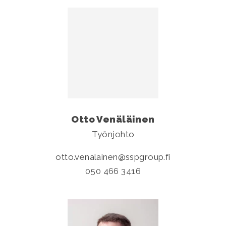
Otto Venäläinen
Työnjohto
otto.venalainen
sspgroup.fi
050 466 3416