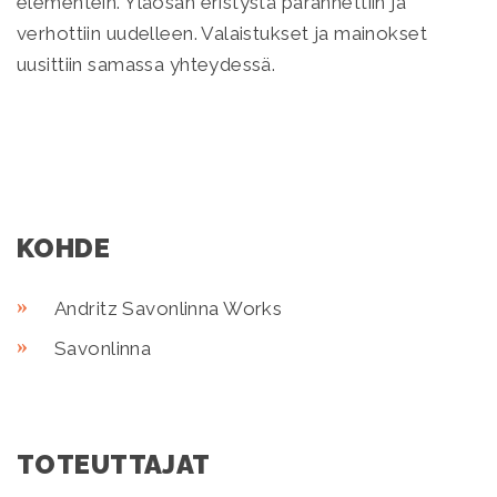
elementein. Yläosan eristystä parannettiin ja
verhottiin uudelleen. Valaistukset ja mainokset
uusittiin samassa yhteydessä.
KOHDE
Andritz Savonlinna Works
Savonlinna
TOTEUTTAJAT