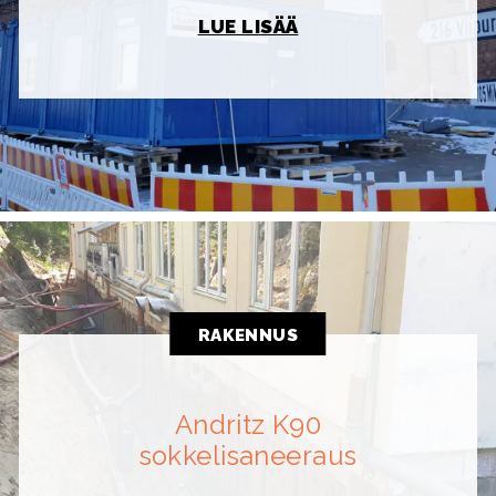
LUE LISÄÄ
RAKENNUS
Andritz K90
sokkelisaneeraus