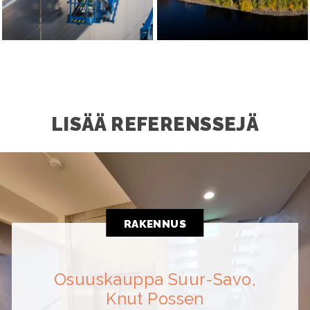
LISÄÄ REFERENSSEJÄ
RAKENNUS
Osuuskauppa Suur-Savo,
Knut Possen