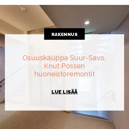
RAKENNUS
Osuuskauppa Suur-Savo,
Knut Possen
huoneistoremontit
LUE LISÄÄ