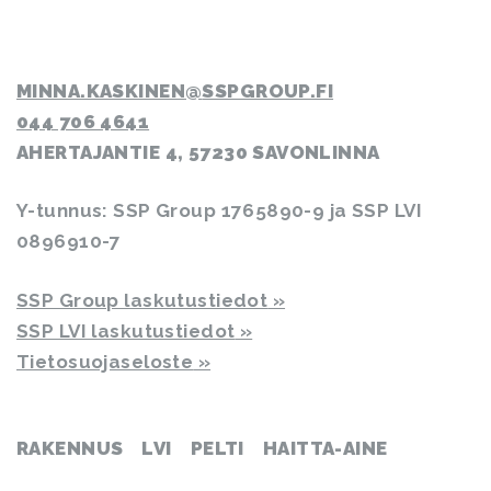
MINNA.KASKINEN
SSPGROUP.FI
044 706 4641
AHERTAJANTIE 4, 57230 SAVONLINNA
Y-tunnus: SSP Group 1765890-9 ja SSP LVI
0896910-7
SSP Group laskutustiedot
SSP LVI laskutustiedot
Tietosuojaseloste
RAKENNUS
LVI
PELTI
HAITTA-AINE