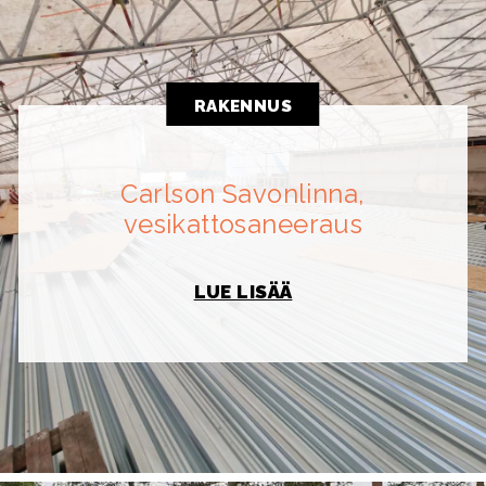
RAKENNUS
Carlson Savonlinna,
vesikattosaneeraus
LUE LISÄÄ