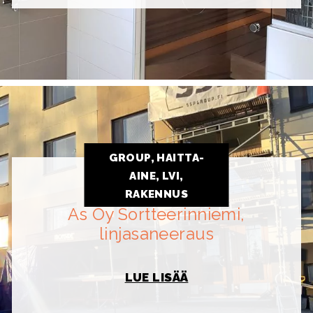
GROUP, HAITTA-
AINE, LVI,
RAKENNUS
As Oy Sortteerinniemi,
linjasaneeraus
LUE LISÄÄ